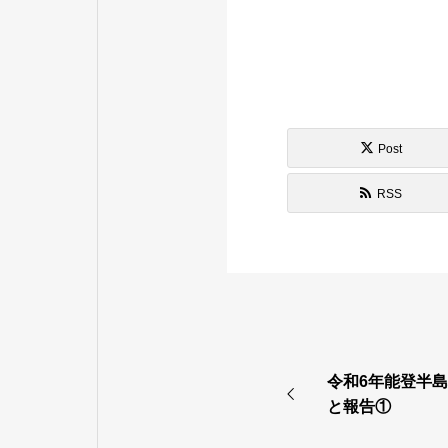
Post
RSS
令和6年能登半
と報告①