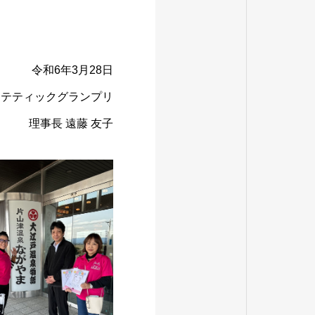
令和6年3⽉28⽇
ステティックグランプリ
理事⻑ 遠藤 友⼦