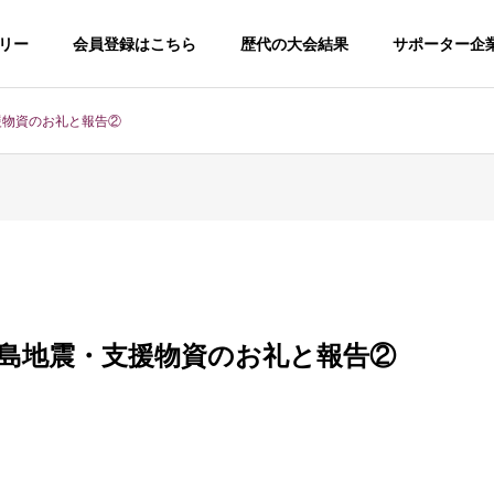
リー
会員登録はこちら
歴代の大会結果
サポーター企
援物資のお礼と報告②
PHY
MESSAGE
理事長あいさつ
半島地震・⽀援物資のお礼と報告②
MBER
PARTICIPATION
紹介
参加サロン・企業の推移
サロン部門
フェイシャル技術部門
査）
（フェイシャル技術コンテスト）