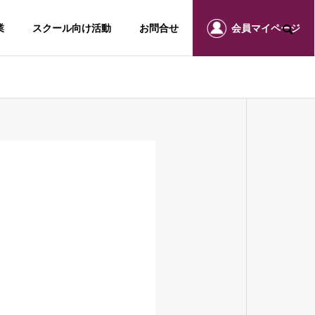
業
スクール向け活動
お問合せ
会員マイページ
CONCEPT
基本コンセプト
HISTORY
沿革
ボディ結果出し部門
（ダイエット・痩身コンテスト）