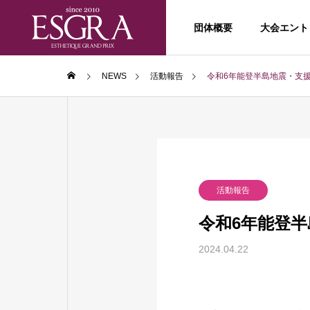
団体概要
大会エント
NEWS
活動報告
令和6年能登半島地震・⽀
PHILOSO
理念
ABOUT
CONTEST
活動報告
エスグラとは？
大会エントリー
令和6年能登
BOAD ME
2024.04.22
理事・実行委員
顧客満足
（モニター調