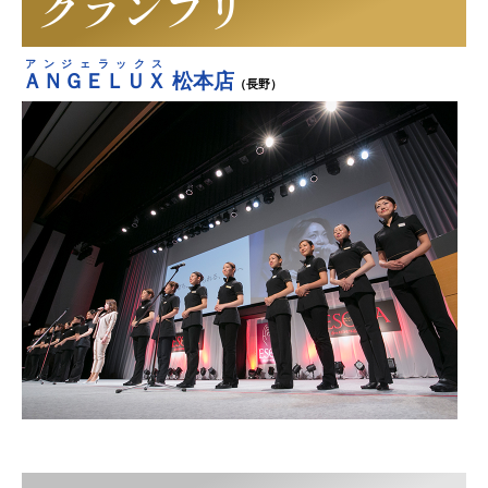
グランプリ
アンジェラックス
ＡＮＧＥＬＵＸ
松本店
（長野）