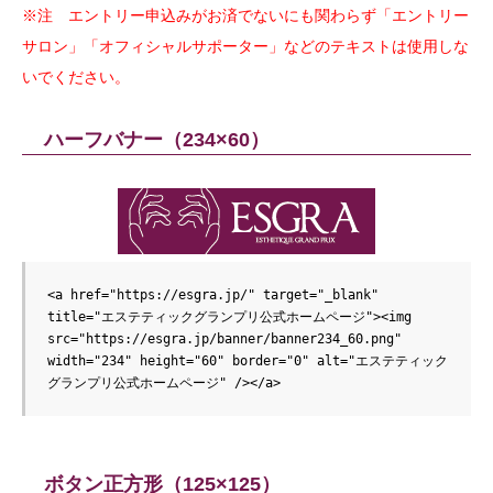
※注 エントリー申込みがお済でないにも関わらず「エントリー
サロン」「オフィシャルサポーター」などのテキストは使用しな
いでください。
ハーフバナー（234×60）
<a href="https://esgra.jp/" target="_blank" 
title="エステティックグランプリ公式ホームページ"><img 
src="https://esgra.jp/banner/banner234_60.png" 
width="234" height="60" border="0" alt="エステティック
グランプリ公式ホームページ" /></a>
ボタン正方形（125×125）