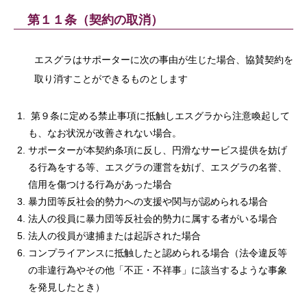
第１１条（契約の取消）
エスグラはサポーターに次の事由が生じた場合、協賛契約を
取り消すことができるものとします
第９条に定める禁止事項に抵触しエスグラから注意喚起して
も、なお状況が改善されない場合。
サポーターが本契約条項に反し、円滑なサービス提供を妨げ
る行為をする等、エスグラの運営を妨げ、エスグラの名誉、
信用を傷つける行為があった場合
暴力団等反社会的勢力への支援や関与が認められる場合
法人の役員に暴力団等反社会的勢力に属する者がいる場合
法人の役員が逮捕または起訴された場合
コンプライアンスに抵触したと認められる場合（法令違反等
の非違行為やその他「不正・不祥事」に該当するような事象
を発見したとき）