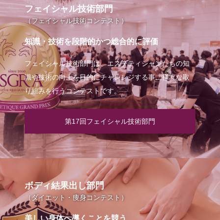
フェイシャル技術部門
（フェイシャル技術コンテスト）
知識・技術を段階的かつ総合的に評価
フェイシャル技術部門は、エステティシャンたちの知
識や技術の向上を目的にチャレンジする事、様々な取
り組みを行うコンテストです。
第17回フェイシャル技術部門
ボディ結果出し部門
（ダイエット・痩身コンテスト）
美しい身体へ導くことを競う