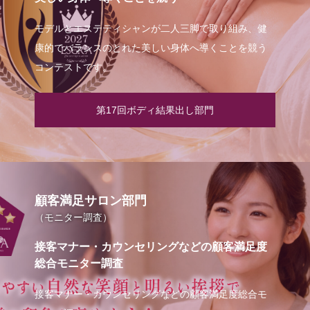
モデルとエステティシャンが二人三脚で取り組み、健
康的でバランスのとれた美しい身体へ導くことを競う
コンテストです。
第17回ボディ結果出し部門
顧客満足サロン部門
（モニター調査）
接客マナー・カウンセリングなどの顧客満足度
総合モニター調査
接客マナー・カウンセリングなどの顧客満足度総合モ